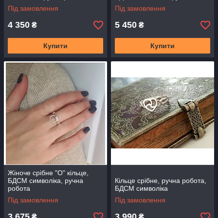
робота
Під замовлення
Під замовлення
4 350
5 450
₴
₴
Купити
Купити
Жіноче срібне "О" кільце,
БДСМ символіка, ручна
Кільце срібне, ручна робота,
робота
БДСМ символіка
Під замовлення
Під замовлення
3 675
3 990
₴
₴