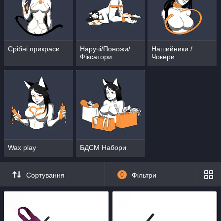
Срібні прикраси
Наручі/Поножи/
Нашийники /
Фіксатори
Чокери
Wax play
БДСМ Набори
Сортування
0
Фільтри