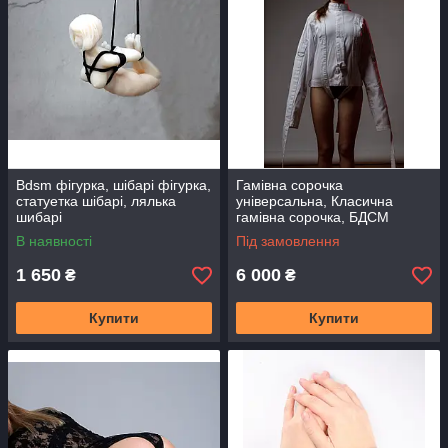
Bdsm фігурка, шібарі фігурка,
Гамівна сорочка
статуетка шібарі, лялька
універсальна, Класична
шибарі
гамівна сорочка, БДСМ
бондаж, жорсткий бондаж,
В наявності
Під замовлення
м'який бондаж
1 650
6 000
₴
₴
Купити
Купити