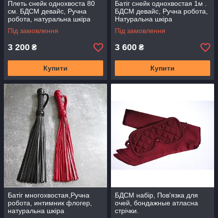
Плеть снейк однохвоста 80
Батіг снейк однохвостая 1м .
см. БДСМ девайс, Ручна
БДСМ девайс, Ручна робота,
робота, натуральна шкіра
Натуральна шкіра
Під замовлення
Під замовлення
3 200
3 600
₴
₴
Купити
Купити
Батіг многохвостая,Ручна
БДСМ набір, Пов'язка для
робота, интимник флогер,
очей, бондажные атласна
натуральна шкіра
стрічки.