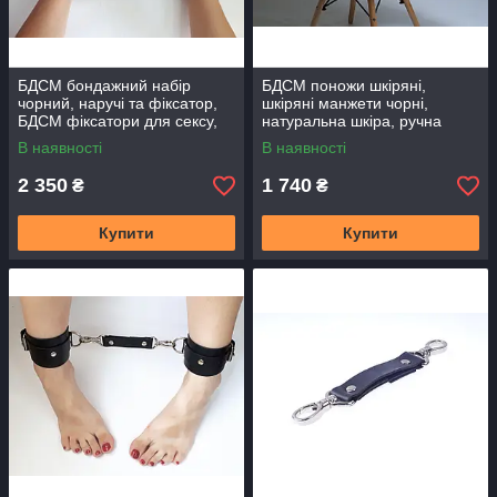
БДСМ бондажний набір
БДСМ поножи шкіряні,
чорний, наручі та фіксатор,
шкіряні манжети чорні,
БДСМ фіксатори для сексу,
натуральна шкіра, ручна
Ручна робота, натуральна
робота
В наявності
В наявності
шкіра
2 350
1 740
₴
₴
Купити
Купити