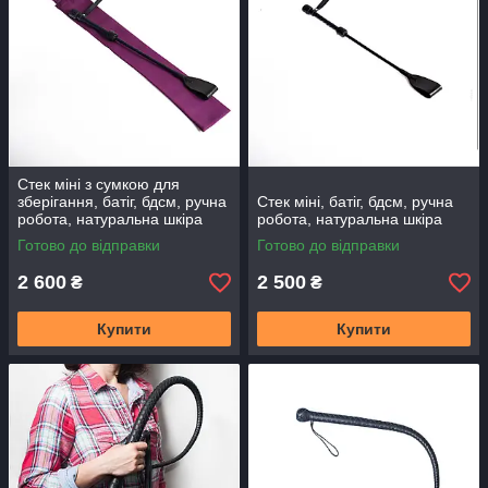
Стек міні з сумкою для
зберігання, батіг, бдсм, ручна
Стек міні, батіг, бдсм, ручна
робота, натуральна шкіра
робота, натуральна шкіра
Готово до відправки
Готово до відправки
2 600
2 500
₴
₴
Купити
Купити