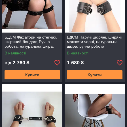
БДСМ Фіксатори на стегнах,
БДСМ Наручі шкіряні, шкіряні
шкіряний бондаж, Ручна
манжети чорні, натуральна
робота, натуральна шкіра,
шкіра, ручна робота
БДСМ фіксатори для сексу
В наявності
В наявності
2 760
1 680
від
₴
₴
Купити
Купити