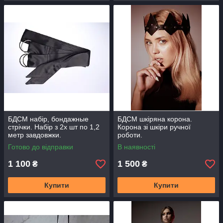
БДСМ набір, бондажные
БДСМ шкіряна корона.
стрічки. Набір з 2х шт по 1,2
Корона зі шкіри ручної
метр завдовжки.
роботи.
Готово до відправки
В наявності
1 100
1 500
₴
₴
Купити
Купити