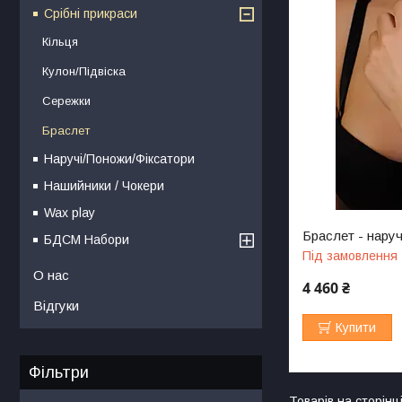
Срібні прикраси
Кільця
Кулон/Підвіска
Сережки
Браслет
Наручі/Поножи/Фіксатори
Нашийники / Чокери
Wax play
Браслет - наруч
БДСМ Набори
Під замовлення
О нас
4 460 ₴
Відгуки
Купити
Фільтри