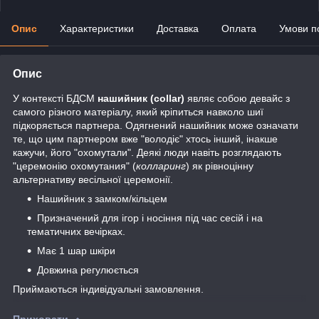
Опис
Характеристики
Доставка
Оплата
Умови п
Опис
У контексті БДСМ
нашийник (collar)
являє собою девайс з
самого різного матеріалу, який кріпиться навколо шиї
підкоряється партнера. Одягнений нашийник може означати
те, що цим партнером вже "володіє" хтось інший, інакше
кажучи, його "охомутали". Деякі люди навіть розглядають
"церемонію охомутания" (
колларинг
) як рівноцінну
альтернативу весільної церемонії.
Нашийник з замком/кільцем
Призначений для ігор і носіння під час сесій і на
тематичних вечірках.
Має 1 шар шкіри
Довжина регулюється
Приймаються індивідуальні замовлення.
Приховати