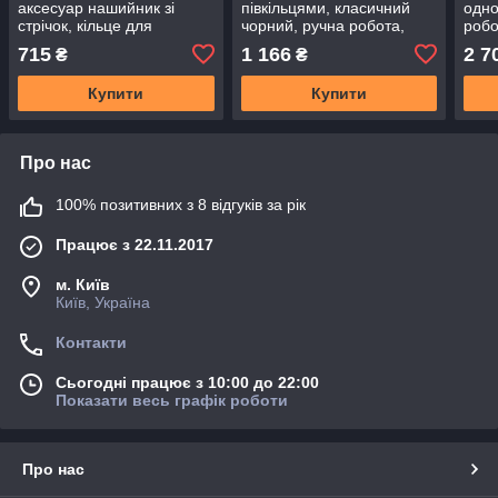
аксесуар нашийник зі
півкільцями, класичний
одно
стрічок, кільце для
чорний, ручна робота,
робо
повідця, ручна робота
натуральна шкір
715
1 166
2 7
₴
₴
Купити
Купити
Про нас
100% позитивних з 8 відгуків за рік
Працює з 22.11.2017
м. Київ
Київ, Україна
Контакти
Сьогодні працює з 10:00 до 22:00
Показати весь графік роботи
Про нас