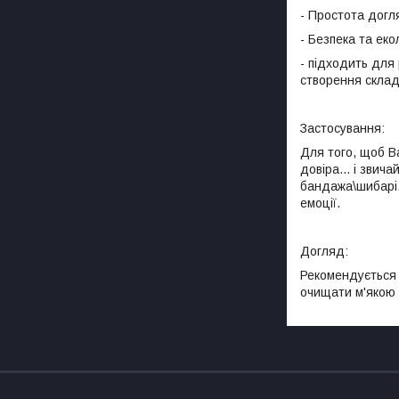
- Простота догля
- Безпека та еко
- підходить для 
створення складн
Застосування:
Для того, щоб В
довіра... і звич
бандажа\шибарі.
емоції.
Догляд:
Рекомендується 
очищати м'якою 