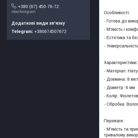
+380 (67) 450-76-72
viber/telegram
Особливості:
- Готова до вик
- М'якість і ком
Telegram
+380674507672
- Естетика та бе
- Універсальніст
Характеристики:
- Матеріал: Нат
- Довжина: 8 мет
- Діаметр: 6 мм
- Колір: Фіолето
- Обробка: Воло
Переваги:
- М'якість та пр
тривалому викор