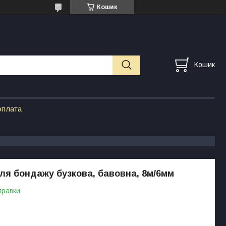
Кошик
Кошик
оплата
ля бондажу бузкова, бавовна, 8м/6мм
правки