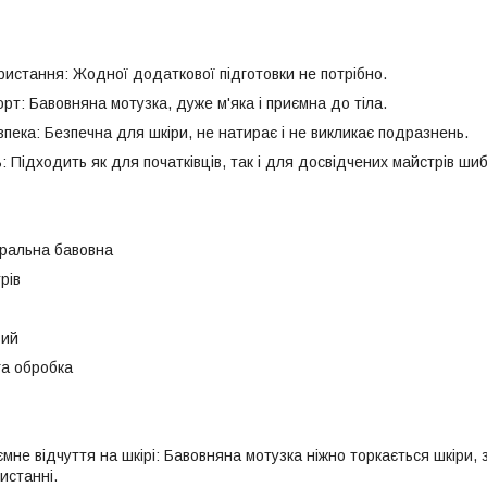
ористання: Жодної додаткової підготовки не потрібно.
форт: Бавовняна мотузка, дуже м'яка і приємна до тіла.
зпека: Безпечна для шкіри, не натирає і не викликає подразнень.
ь: Підходить як для початківців, так і для досвідчених майстрів шиб
уральна бавовна
рів
вий
га обробка
иємне відчуття на шкірі: Бавовняна мотузка ніжно торкається шкіри
истанні.