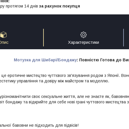
ру протягом 14 днів
за рахунок покупця
Опис
Характеристики
Мотузка для Шибарі/Бондажу
: Повністю Готова до В
- це еротичне мистецтво чуттєвого зв'язування родом з Японії. Во
 естетику управління та довіру між майстром та моделлю.
різноманітнити своє сексуальне життя, але не знаєте як, бавовнян
іт бондажу та відкрийте для себе нові грані чуттєвого мистецтва з
льної бавовни не підходить для підвісів!