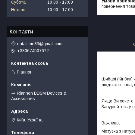
Субота
10:00
17:00
повернення това
Неділя
10:00
17:00
Контакти
natali.me83@gmail.com
+380674507672
Ріаннон
Шибарі (Кінбак) 
людського тіла,
Riannon BDSM Devices &
Accessories
Якщо Ви хочете у
Занурюйтесь у св
Київ, Україна
Важливо:
Мотузка з натура