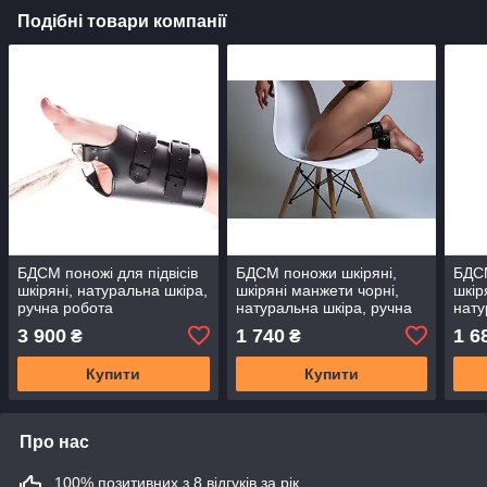
Подібні товари компанії
БДСМ поножі для підвісів
БДСМ поножи шкіряні,
БДСМ
шкіряні, натуральна шкіра,
шкіряні манжети чорні,
шкір
ручна робота
натуральна шкіра, ручна
нату
робота
робо
3 900
1 740
1 6
₴
₴
Купити
Купити
Про нас
100% позитивних з 8 відгуків за рік