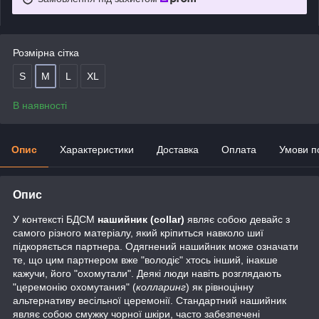
Розмірна сітка
S
M
L
XL
В наявності
Опис
Характеристики
Доставка
Оплата
Умови п
Опис
У контексті БДСМ
нашийник (collar)
являє собою девайс з
самого різного матеріалу, який кріпиться навколо шиї
підкоряється партнера. Одягнений нашийник може означати
те, що цим партнером вже "володіє" хтось інший, інакше
кажучи, його "охомутали". Деякі люди навіть розглядають
"церемонію охомутания" (
колларинг
) як рівноцінну
альтернативу весільної церемонії. Стандартний нашийник
являє собою смужку чорної шкіри, часто забезпечені