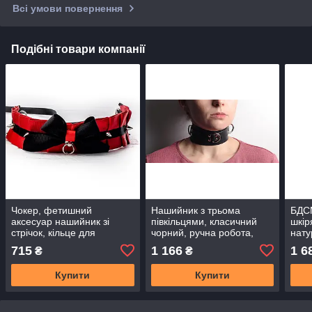
Всі умови повернення
Подібні товари компанії
Чокер, фетишний
Нашийник з трьома
БДСМ
аксесуар нашийник зі
півкільцями, класичний
шкір
стрічок, кільце для
чорний, ручна робота,
нату
повідця, ручна робота
натуральна шкір
робо
715
1 166
1 6
₴
₴
Купити
Купити