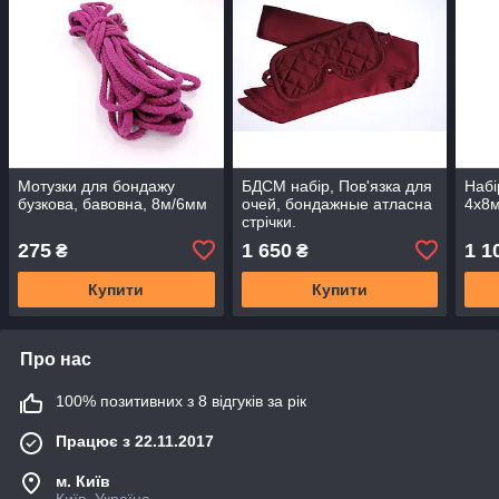
Мотузки для бондажу
БДСМ набір, Пов'язка для
Набі
бузкова, бавовна, 8м/6мм
очей, бондажные атласна
4х8м
стрічки.
275
1 650
1 1
₴
₴
Купити
Купити
Про нас
100% позитивних з 8 відгуків за рік
Працює з 22.11.2017
м. Київ
Київ, Україна