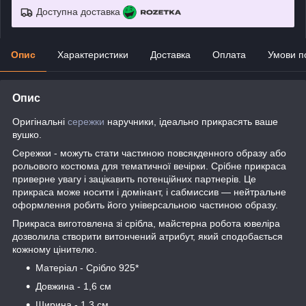
Доступна доставка
Опис
Характеристики
Доставка
Оплата
Умови п
Опис
Оригінальні
сережки
наручники, ідеально прикрасять ваше
вушко.
Сережки - можуть стати частиною повсякденного образу або
рольового костюма для тематичної вечірки. Срібне прикраса
приверне увагу і зацікавить потенційних партнерів. Це
прикраса може носити і домінант, і сабмиссив — нейтральне
оформлення робить його універсальною частиною образу.
Прикраса виготовлена зі срібла, майстерна робота ювеліра
дозволила створити витончений атрибут, який сподобається
кожному цінителю.
Матеріал - Срібло 925*
Довжина - 1,6 см
Ширина - 1,3 см