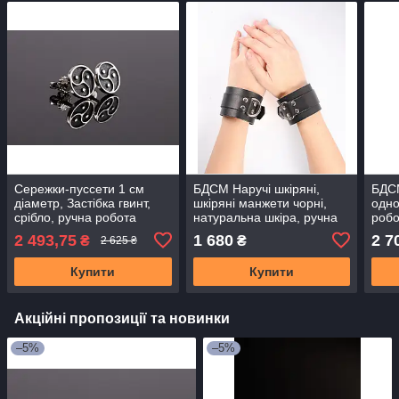
Сережки-пуссети 1 см
БДСМ Наручі шкіряні,
БДСМ
діаметр, Застібка гвинт,
шкіряні манжети чорні,
одно
срібло, ручна робота
натуральна шкіра, ручна
робо
робота
2 493,75
1 680
2 7
₴
₴
2 625 ₴
Купити
Купити
Акційні пропозиції та новинки
–5%
–5%