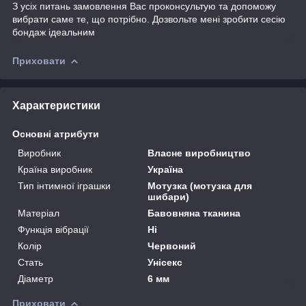
З усіх питань замовлення Вас проконсультую та допоможу
вибрати саме те, що потрібно. Дозвольте мені зробити сесію
бондаж ідеальним
Приховати
Характеристики
Основні атрибути
Виробник
Власне виробництво
Країна виробник
Україна
Тип інтимної іграшки
Мотузка (мотузка для
шибари)
Матеріал
Бавовняна тканина
Функція вібрації
Ні
Колір
Червоний
Стать
Унісекс
Діаметр
6 мм
Приховати