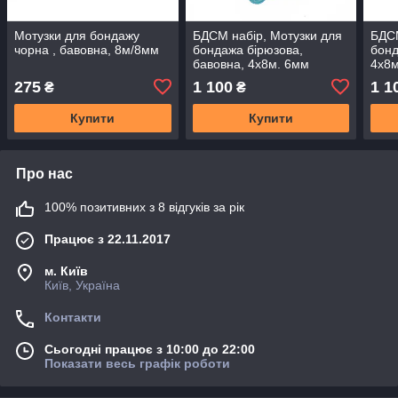
Мотузки для бондажу
БДСМ набір, Мотузки для
БДСМ
чорна , бавовна, 8м/8мм
бондажа бірюзова,
бонд
бавовна, 4х8м. 6мм
4х8м
275
1 100
1 1
₴
₴
Купити
Купити
Про нас
100% позитивних з 8 відгуків за рік
Працює з 22.11.2017
м. Київ
Київ, Україна
Контакти
Сьогодні працює з 10:00 до 22:00
Показати весь графік роботи