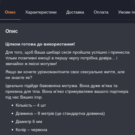
Опис
Характеристики
Доставка
Оплата
Умови п
Опис
Цілком готова до використання!
Для того, щоб Ваша шибарі сесія пройшла успішно і принесла
тільки позитивні емоції в першу чергу потрібна довіра... і
звичайно ж якісні мотузки!
Якщо ви хочете урізноманітнити своє сексуальне життя, але
не знаєте як?
Ідеально підійде бавовняна мотузка. Вона дуже м'яка та
приємна для тіла. Вона м'яко стримуватиме вашого партнера
під час Ваших ігор.
Кількість – 4 шт
Довжина – 8 метрів (це стандартна довжина)
Діаметр 6 мм
Колір – червона