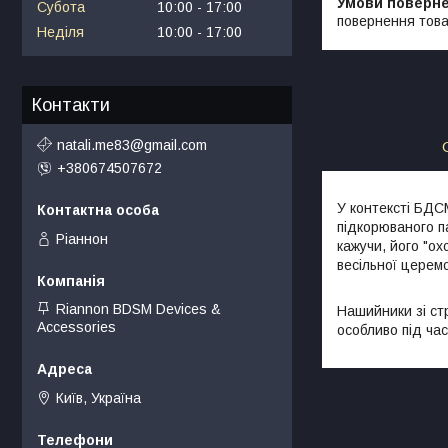
Субота
10:00
17:00
повернення това
Неділя
10:00
17:00
Контакти
natali.me83@gmail.com
+380674507672
У контексті БД
підкорюваного п
Ріаннон
кажучи, його "о
весільної церемо
Riannon BDSM Devices &
Нашийники зі стр
Accessories
особливо під ча
Київ, Україна